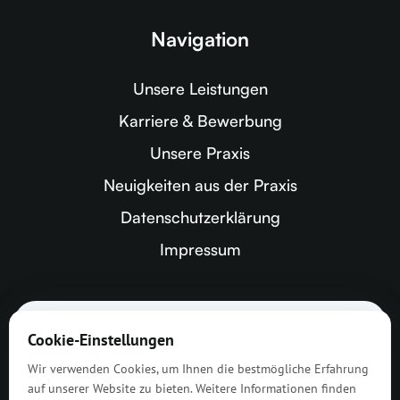
Navigation
Unsere Leistungen
Karriere & Bewerbung
Unsere Praxis
Neuigkeiten aus der Praxis
Datenschutzerklärung
Impressum
Zahnarztpraxis Greven
Cookie-Einstellungen
Dres. Hillgärtner &
Wir verwenden Cookies, um Ihnen die bestmögliche Erfahrung
Dr. Kramer
auf unserer Website zu bieten. Weitere Informationen finden