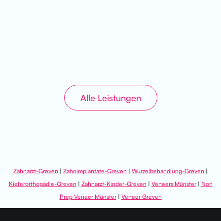
Mehr Erfahren
Alle Leistungen
Zahnarzt-Greven
|
Zahnimplantate-Greven
|
Wurzelbehandlung-Greven
|
Kieferorthopädie-Greven
|
Zahnarzt-Kinder-Greven
|
Veneers Münster
|
Non
Prep Veneer Münster
|
Veneer Greven