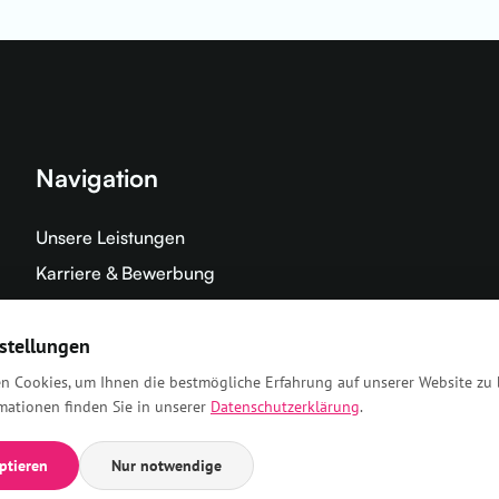
Navigation
Unsere Leistungen
Karriere & Bewerbung
Unsere Praxis
stellungen
Neuigkeiten aus der Praxis
Datenschutzerklärung
n Cookies, um Ihnen die bestmögliche Erfahrung auf unserer Website zu 
mationen finden Sie in unserer
Datenschutzerklärung
.
Impressum
eptieren
Nur notwendige