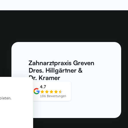
Zahnarztpraxis Greven
Dres. Hillgärtner &
Dr. Kramer
4.7
186 Bewertungen
bieten.