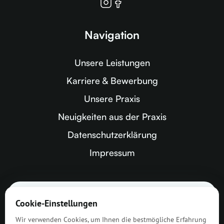
Navigation
Unsere Leistungen
Karriere & Bewerbung
Unsere Praxis
Neuigkeiten aus der Praxis
Datenschutzerklärung
Impressum
Zahnarztpraxis Greven
Cookie-Einstellungen
Dres. Hillgärtner &
Wir verwenden Cookies, um Ihnen die bestmögliche Erfahrung