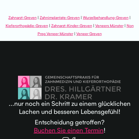
Zahnarzt-Greven
|
Zahnimplantate-Greven
|
Wurzelbehandlung-Greven
|
Kieferorthopädie-Greven
|
Zahnarzt-Kinder-Greven
|
Veneers Münster
|
Non
Prep Veneer Münster
|
Veneer Greven
...nur noch ein Schritt zu einem glücklichen
Lachen und besseren Lebensgefühl!
Entscheidung getroffen?
Buchen Sie einen Termin
!