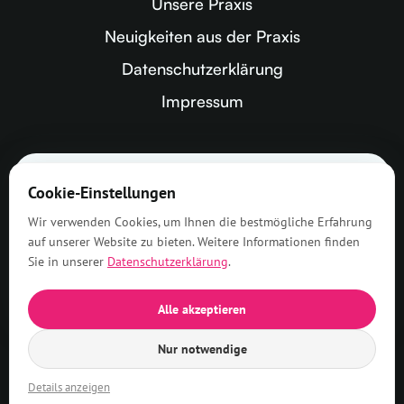
Unsere Praxis
Neuigkeiten aus der Praxis
Datenschutzerklärung
Impressum
Zahnarztpraxis Greven
Cookie-Einstellungen
Dres. Hillgärtner &
Wir verwenden Cookies, um Ihnen die bestmögliche Erfahrung
Dr. Kramer
auf unserer Website zu bieten. Weitere Informationen finden
4.7
Sie in unserer
Datenschutzerklärung
.
186 Bewertungen
Alle akzeptieren
Nur notwendige
Details anzeigen