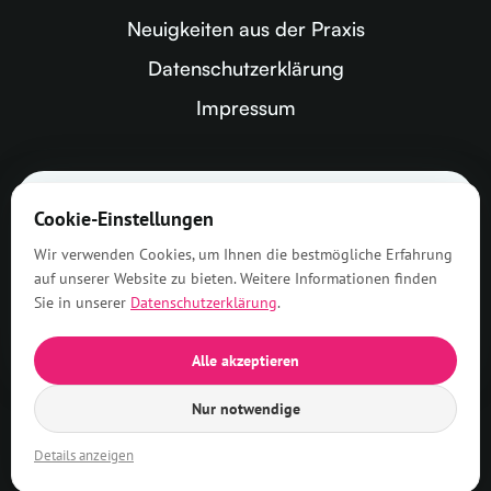
Neuigkeiten aus der Praxis
Datenschutzerklärung
Impressum
Zahnarztpraxis Greven
Cookie-Einstellungen
Dres. Hillgärtner &
Wir verwenden Cookies, um Ihnen die bestmögliche Erfahrung
Dr. Kramer
auf unserer Website zu bieten. Weitere Informationen finden
Sie in unserer
Datenschutzerklärung
.
4.7
186 Bewertungen
Alle akzeptieren
Nur notwendige
Details anzeigen