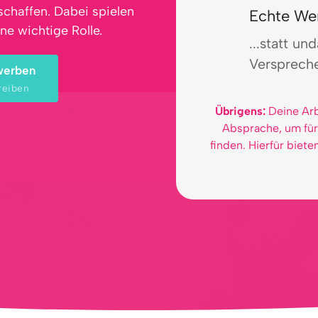
chaffen. Dabei spielen 
Echte Wer
e wichtige Rolle.
...statt un
Versprech
werben
reiben
Übrigens:
Deine 
Arb
Absprache, 
um 
für
finden. 
Hierfür 
bieten