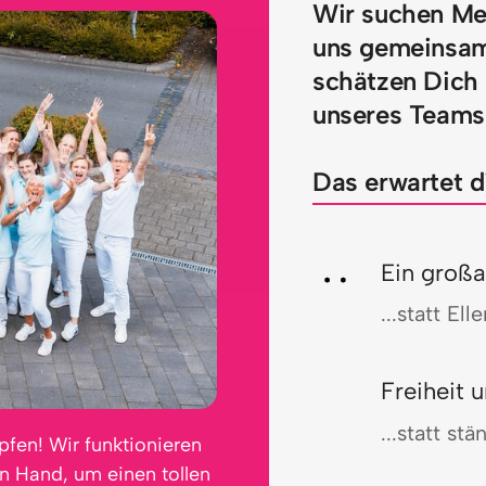
Wir suchen Men
uns gemeinsam
schätzen Dich a
unseres Teams
Das erwartet d
Ein großa
...statt El
Freiheit 
...statt st
fen! Wir funktionieren 
 Hand, um einen tollen 