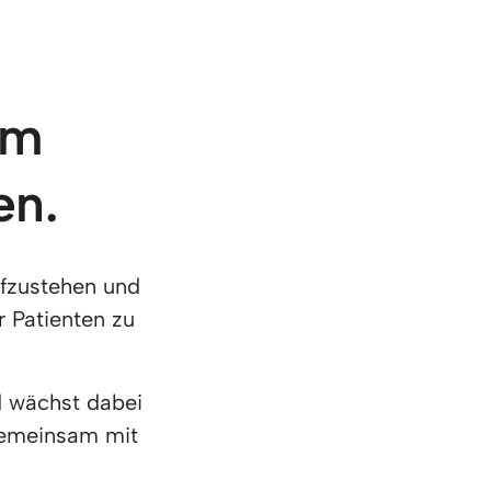
am 
en.
ufzustehen und 
Patienten zu 
 wächst dabei 
gemeinsam mit 