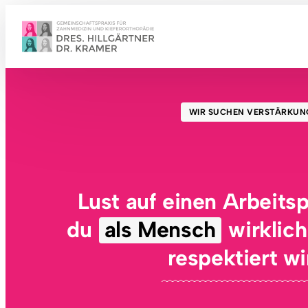
WIR
SUCHEN
VERSTÄRKU
Lust auf einen Arbeitsp
du 
als 
Mensch
 wirklic
respektiert wi