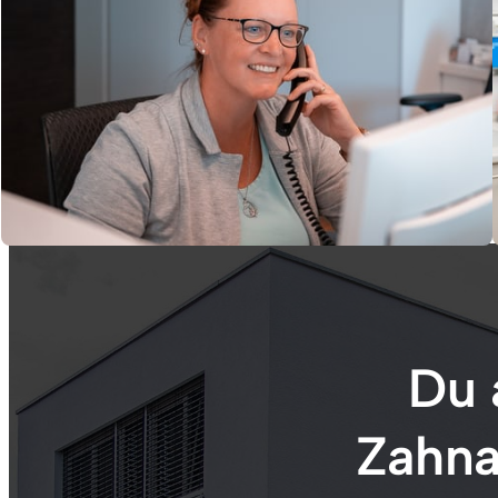
Du a
Zahna