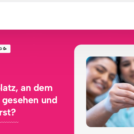
NG
🥳
latz, an dem 
h gesehen und 
rst?