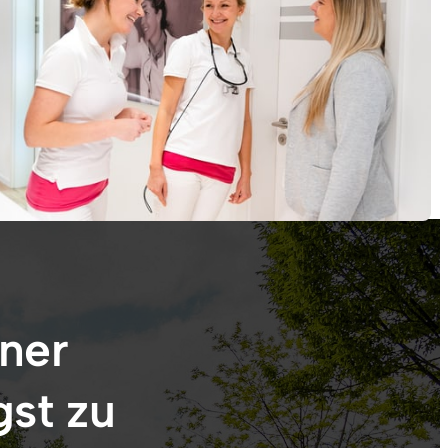
ner 
st zu 