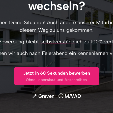
wechseln?
nen Deine Situation! Auch andere unserer Mitarbeit
diesem Weg zu uns gekommen.
Bewerbung 
bleibt 
selbstverständlich 
zu 
100% 
vert
en wir auch nach Feierabend ein Kennenlernen v
Jetzt in 60 Sekunden bewerben
Ohne Lebenslauf und Anschreiben
📍 Greven
🕡 M/W/D